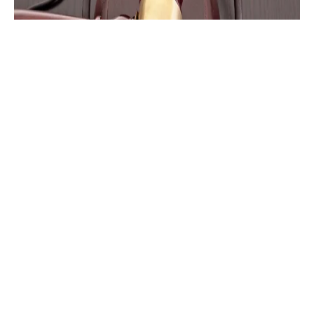
Polemik Pidana Musik di Ruang Publik
& Karut-Marut Tata Royalti
30 July 2025